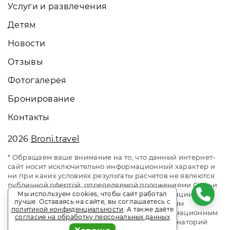
Услуги и развлечения
Детям
Новости
Отзывы
Фотогалерея
Бронирование
Контакты
2026
Broni.travel
* Обращаем ваше внимание на то, что данный интернет-
сайт носит исключительно информационный характер и
ни при каких условиях результаты расчетов не являются
публичной офертой, определяемой положениями Статьи
437 Гражданского кодекса Российской Федерации. За
Мы используем cookies, чтобы сайт работал
лучше. Оставаясь на сайте, вы соглашаетесь с
окончательным расчетом обращайтесь к нашим
политикой конфиденциальности
. А также даёте
менеджерам. Данный ресурс является информационным
согласие на обработку персональных данных
сайтом сервиса бронирования Broni.travel. Санаторий