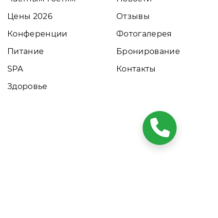
Цены 2026
Отзывы
Конференции
Фотогалерея
Питание
Бронирование
SPA
Контакты
Здоровье
ких условиях результаты расчетов не являются публичной
том обращайтесь к нашим менеджерам. Данный ресурс
ния номеров. Актуальные цены, прайс-листы и наличие