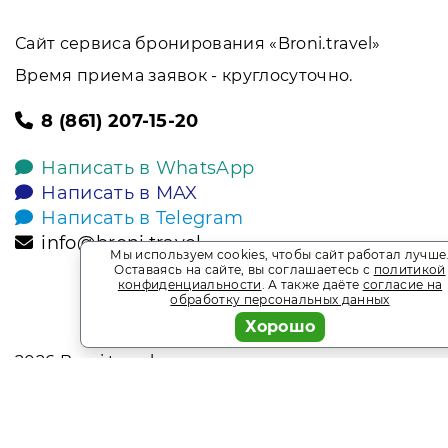
Сайт сервиса бронирования «Broni.travel»
Время приема заявок - круглосуточно.
8 (861) 207-15-20
Написать в WhatsApp
Написать в MAX
Написать в Telegram
info@broni.travel
Мы используем cookies, чтобы сайт работал лучше
Оставаясь на сайте, вы соглашаетесь с
политикой
конфиденциальности
. А также даёте
согласие на
обработку персональных данных
Хорошо
2026
Broni.travel
* Обращаем ваше внимание на то, что данный интернет-сай
офертой, определяемой положениями Статьи 437 Гражданск
является информационным сайтом сервиса бронирования Bro